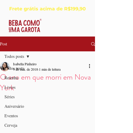
Frete grátis acima de R$199,90
Post
Todos posts
Isabella Pinheiro
Todos posts
9 de mai. de 2018
1 min de leitura
O ano em que morri em Nova
Resenha
York
Livros
Séries
Aniversário
Eventos
Cerveja