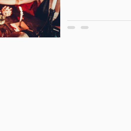
diria), data essa que possu
honra aos espíritos dos noss
bruxas vieram só bem dep