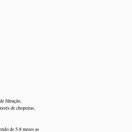
e filtração, 
ravés de chopeiras, 
Sendo de 5-8 meses as 