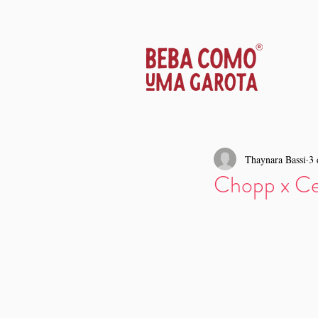
Thaynara Bassi
3 
Chopp x Cer