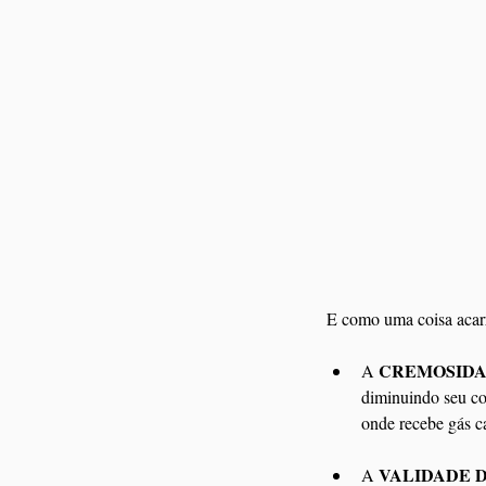
E como uma coisa acarr
CREMOSID
A 
diminuindo seu cor
onde recebe gás ca
VALIDADE 
A 