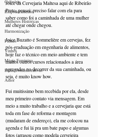
Culinária
Joice da Cervejaria Maltesa aqui de Ribeirão 
Preto, pensei: preciso falar com ela para 
Empoderamento
saber como foi a caminhada de uma mulher 
Mulheres Históricas
até chegar onde chegou.
Harmonização
Joice Buzatto é Sommelière em cervejas, fez 
Filmes
pós-graduação em engenharia de alimentos, 
Vinhos
hoje faz o técnico em meio ambiente e tem 
Mágia Feminina
muitos outros cursos relacionados a área 
agregados no decorrer da sua caminhada, ou 
Datas Comemorativas
seja, é muito know how.
Amor
Fui muitíssimo bem recebida por ela, desde 
meu primeiro contato via mensagem. Em 
meio a muito trabalho e a cervejaria que está 
toda em fase de reforma e montagem 
(mudaram de endereço), ela me colocou na 
agenda e fui lá pra um bate papo e algumas 
fotos (arrasou como modela cervejeira 