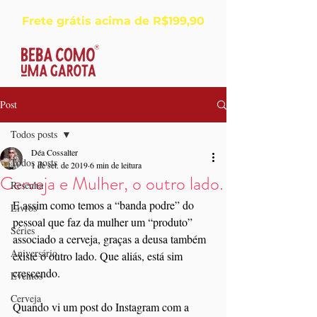
Frete grátis acima de R$199,90
Post
Todos posts
Déa Cossalter
Todos posts
1 de set. de 2019
6 min de leitura
Cerveja e Mulher, o outro lado.
Resenha
E assim como temos a “banda podre” do 
Livros
pessoal que faz da mulher um “produto” 
Séries
associado a cerveja, graças a deusa também 
Aniversário
existe o outro lado. Que aliás, está sim 
crescendo.
Eventos
Cerveja
Quando vi um post do Instagram com a 