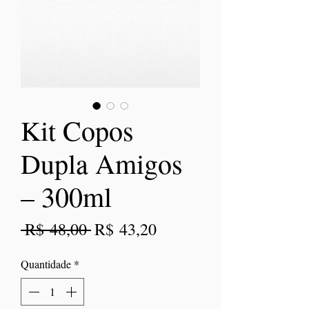
Kit Copos
Dupla Amigos
– 300ml
Preço
Preço
 R$ 48,00 
R$ 43,20
normal
promocional
Quantidade
*