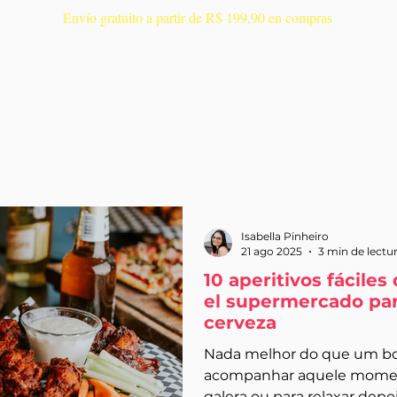
Envío gratuito a partir de R$ 199,90 en compras
Início
Sobre
Isabella Pinheiro
21 ago 2025
3 min de lectu
10 aperitivos fácile
el supermercado par
cerveza
Nada melhor do que um bo
acompanhar aquele momen
galera ou para relaxar depo