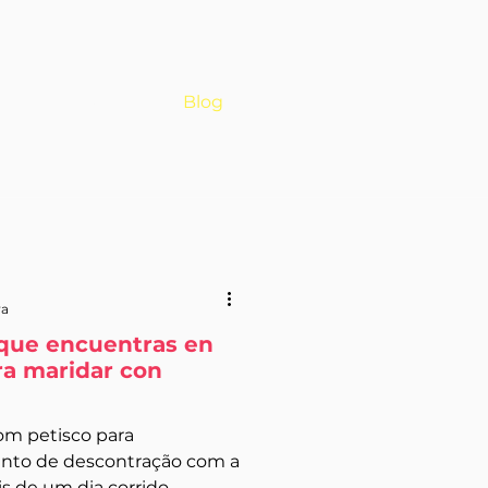
Loja
Blog
ra
s que encuentras en
a maridar con
m petisco para
to de descontração com a
is de um dia corrido.