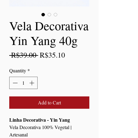
Vela Decorativa
Yin Yang 40g
Regular
Sale
 R$39.00 
R$35.10
Price
Price
Quantity
*
Add to Cart
Linha Decorativa - Yin Yang
Vela Decorativa 100% Vegetal |
Artesanal