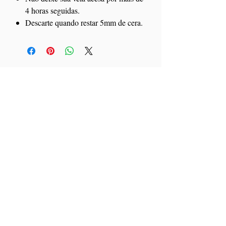
4 horas seguidas.
Descarte quando restar 5mm de cera.
All Products
PROMO