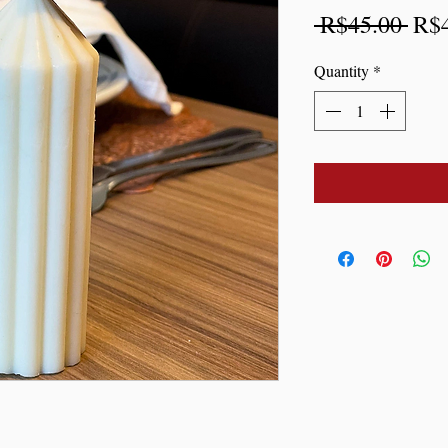
Reg
 R$45.00 
R$
Pric
Quantity
*