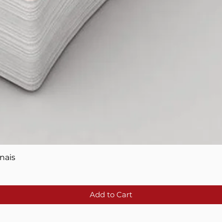
Quick View
nais
Add to Cart