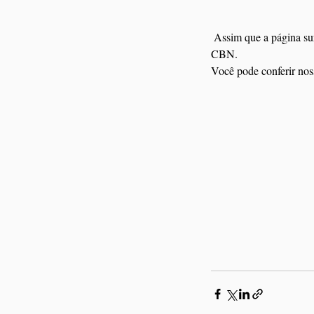
 Assim que a página surgiu fui convidada pela Claudinha para bater um papo no programa Gastro com Amor na 
CBN.
Você pode conferir nos