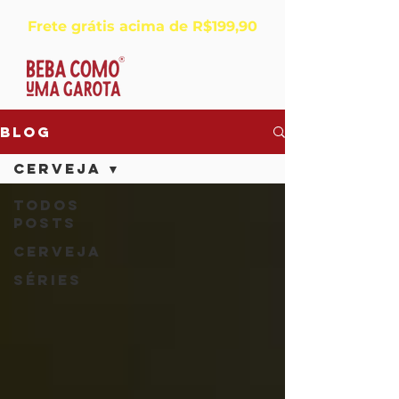
Frete grátis acima de R$199,90
Blog
Cerveja
Todos
posts
Cerveja
Séries